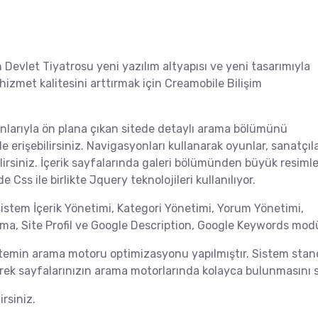
 Devlet Tiyatrosu yeni yazılım altyapısı ve yeni tasarımıyla
 hizmet kalitesini arttırmak için Creamobile Bilişim
onlarıyla ön plana çıkan sitede detaylı arama bölümünü
lde erişebilirsiniz. Navigasyonları kullanarak oyunlar, sanatçıla
ilirsiniz. İçerik sayfalarında galeri bölümünden büyük resimle
 Css ile birlikte Jquery teknolojileri kullanılıyor.
n sistem İçerik Yönetimi, Kategori Yönetimi, Yorum Yönetimi,
ama, Site Profil ve Google Description, Google Keywords modüll
sistemin arama motoru optimizasyonu yapılmıştır. Sistem sta
rek sayfalarınızın arama motorlarında kolayca bulunmasını s
rsiniz.