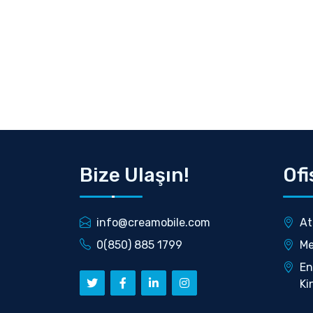
Bize Ulaşın!
Ofi
info@creamobile.com
At
0(850) 885 1799
Me
En
Ki