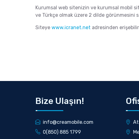
Kurumsal web sitenizin ve kurumsal mobil site
ve Türkçe olmak üzere 2 dilde görünmesini sa
Siteye
www.icranet.net
adresinden erişebilir
Bize Ulaşın!
Ofi
info@creamobile.com
At
0(850) 885 1799
Me