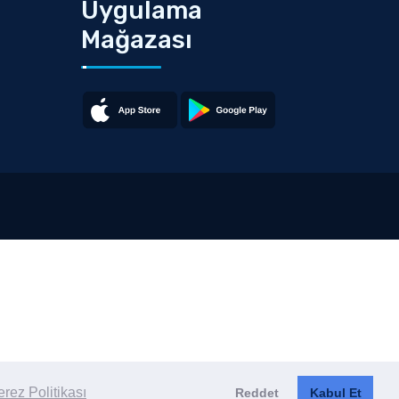
Uygulama
Mağazası
rez Politikası
Reddet
Kabul Et